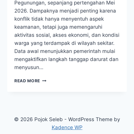
Pegunungan, sepanjang pertengahan Mei
2026. Dampaknya menjadi penting karena
konflik tidak hanya menyentuh aspek
keamanan, tetapi juga memengaruhi
aktivitas sosial, akses ekonomi, dan kondisi
warga yang terdampak di wilayah sekitar.
Data awal menunjukkan pemerintah mulai
mengaktifkan langkah tanggap darurat dan
menyusun…
KONFLIK
READ MORE
SUKU
WAMENA
MEMANAS,
WAMENDAGRI
AMBIL
LANGKAH
© 2026 Pojok Seleb - WordPress Theme by
CEPAT
Kadence WP