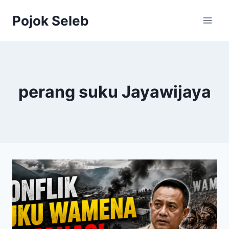
Skip
Pojok Seleb
to
content
perang suku Jayawijaya