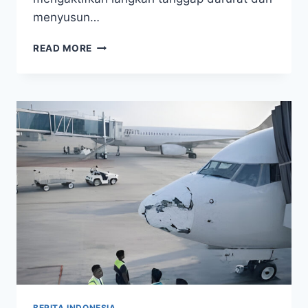
menyusun…
KONFLIK
READ MORE
SUKU
WAMENA
MEMANAS,
WAMENDAGRI
AMBIL
LANGKAH
CEPAT
BERITA INDONESIA