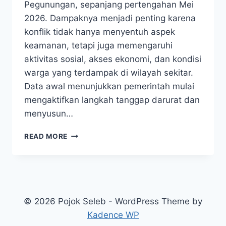
Pegunungan, sepanjang pertengahan Mei
2026. Dampaknya menjadi penting karena
konflik tidak hanya menyentuh aspek
keamanan, tetapi juga memengaruhi
aktivitas sosial, akses ekonomi, dan kondisi
warga yang terdampak di wilayah sekitar.
Data awal menunjukkan pemerintah mulai
mengaktifkan langkah tanggap darurat dan
menyusun…
KONFLIK
READ MORE
SUKU
WAMENA
MEMANAS,
WAMENDAGRI
AMBIL
LANGKAH
© 2026 Pojok Seleb - WordPress Theme by
CEPAT
Kadence WP